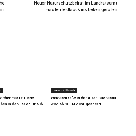
ohe
Neuer Naturschutzbeirat im Landratsamt
in
Fürstenfeldbruck ins Leben gerufen
n
Fürstenfeldbruck
Wochenmarkt: Diese
Weidenstraße in der Alten Buchenau
en in den Ferien Urlaub
wird ab 10. August gesperrt