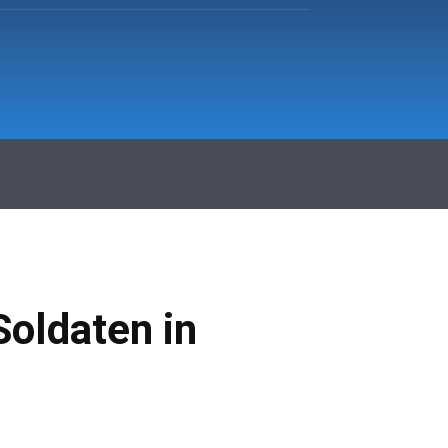
hr Fürstenfeldbruck
Klinikum
More
oldaten in