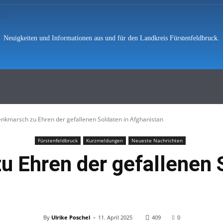
Neuigkeiten und Informationen aus und für den Landkreis Fürstenfeldbruck.
hten
Polizei
Vermischtes
Feuerwe
nkmarsch zu Ehren der gefallenen Soldaten in Afghanistan
Fürstenfeldbruck
Kurzmeldungen
Neueste Nachrichten
 Ehren der gefallenen S
-
By
Ulrike Poschel
11. April 2025
409
0