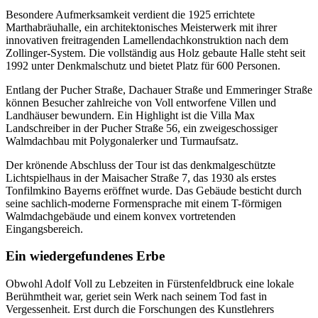
Besondere Aufmerksamkeit verdient die 1925 errichtete
Marthabräuhalle, ein architektonisches Meisterwerk mit ihrer
innovativen freitragenden Lamellendachkonstruktion nach dem
Zollinger-System. Die vollständig aus Holz gebaute Halle steht seit
1992 unter Denkmalschutz und bietet Platz für 600 Personen.
Entlang der Pucher Straße, Dachauer Straße und Emmeringer Straße
können Besucher zahlreiche von Voll entworfene Villen und
Landhäuser bewundern. Ein Highlight ist die Villa Max
Landschreiber in der Pucher Straße 56, ein zweigeschossiger
Walmdachbau mit Polygonalerker und Turmaufsatz.
Der krönende Abschluss der Tour ist das denkmalgeschützte
Lichtspielhaus in der Maisacher Straße 7, das 1930 als erstes
Tonfilmkino Bayerns eröffnet wurde. Das Gebäude besticht durch
seine sachlich-moderne Formensprache mit einem T-förmigen
Walmdachgebäude und einem konvex vortretenden
Eingangsbereich.
Ein wiedergefundenes Erbe
Obwohl Adolf Voll zu Lebzeiten in Fürstenfeldbruck eine lokale
Berühmtheit war, geriet sein Werk nach seinem Tod fast in
Vergessenheit. Erst durch die Forschungen des Kunstlehrers