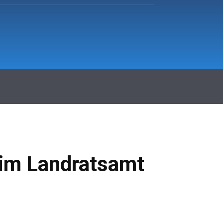
hr Fürstenfeldbruck
Klinikum
More
 im Landratsamt