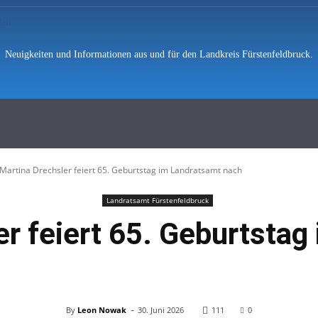
Neuigkeiten und Informationen aus und für den Landkreis Fürstenfeldbruck.
hten
Polizei
Vermischtes
Feuerwe
Martina Drechsler feiert 65. Geburtstag im Landratsamt nach
Landratsamt Fürstenfeldbruck
er feiert 65. Geburtstag
-
By
Leon Nowak
30. Juni 2026
111
0