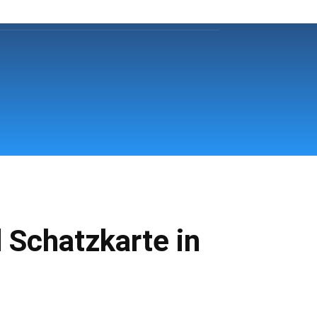
hr Fürstenfeldbruck
Klinikum
More
 Schatzkarte in