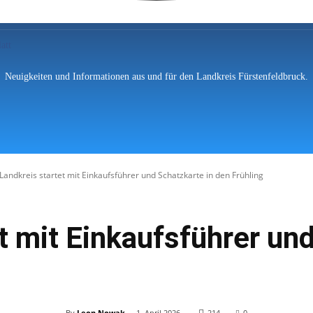
Neuigkeiten und Informationen aus und für den Landkreis Fürstenfeldbruck.
hten
Polizei
Vermischtes
Feuerwe
Landkreis startet mit Einkaufsführer und Schatzkarte in den Frühling
Landratsamt Fürstenfeldbruck
t mit Einkaufsführer und
-
By
Leon Nowak
1. April 2026
214
0