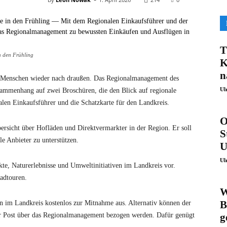
T
in den Frühling
K
n
le Menschen wieder nach draußen. Das Regionalmanagement des
Ul
sammenhang auf zwei Broschüren, die den Blick auf regionale
alen Einkaufsführer und die Schatzkarte für den Landkreis.
O
ersicht über Hofläden und Direktvermarkter in der Region. Er soll
S
e Anbieter zu unterstützen.
U
Ul
ekte, Naturerlebnisse und Umweltinitiativen im Landkreis vor.
Radtouren.
W
B
n im Landkreis kostenlos zur Mitnahme aus. Alternativ können der
per Post über das Regionalmanagement bezogen werden. Dafür genügt
g