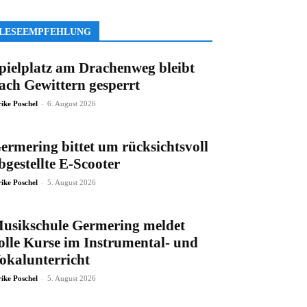
LESEEMPFEHLUNG
pielplatz am Drachenweg bleibt
ach Gewittern gesperrt
-
rike Poschel
6. August 2026
ermering bittet um rücksichtsvoll
bgestellte E-Scooter
-
rike Poschel
5. August 2026
usikschule Germering meldet
olle Kurse im Instrumental- und
okalunterricht
-
rike Poschel
5. August 2026