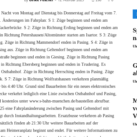
r Nacht von Montag auf Dienstag bis Donnerstag auf Freitag vom 7.
en. Änderungen im Fahrplan: S 1: Züge beginnen und enden am
 Hackerbrücke. S 2: Züge in Richtung Erding beginnen und enden am
S
n Richtung Petershausen/Altomünster starten am Isartor. S 3: Züge
n
ng. Züge in Richtung Mammendorf enden in Pasing. S 4: Züge in
Ul
sing aus. Züge in Richtung Geltendorf beginnen und enden am
straße beginnen und enden in Giesing. Züge in Richtung Pasing
G
e in Richtung Ebersberg beginnen und enden in Trudering. Es
d Ostbahnhof. Züge in Richtung Herrsching enden in Pasing. Züge
a
k. S 7: Züge in Richtung Wolfratshausen verkehren planmäßig
Ul
is 4:40 Uhr. Grund sind Bauarbeiten für ein neues elektronisches
ke verkehrt lediglich eine Linie zwischen Ostbahnhof und Pasing,
M
ind kostenlos unter www.s-bahn-muenchen.de/baustellen abrufbar.
v
025 eine Fahrplanänderung zwischen Pasing und Geltendorf mit
V
t durch Instandhaltungsarbeiten. Ersatzbusse verkehren ab Pasing
tzlich finden ab 21:30 Uhr weitere Bauarbeiten auf der
Ul
 am Heimeranplatz beginnt und endet. Für weitere Informationen zu