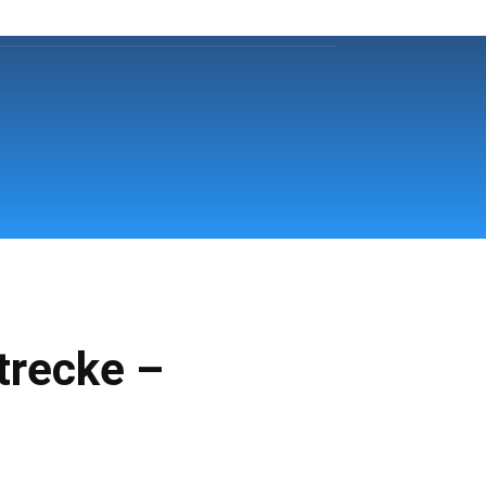
hr Fürstenfeldbruck
Klinikum
More
trecke –