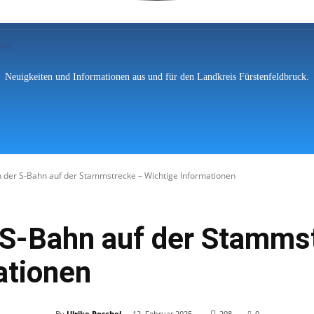
Neuigkeiten und Informationen aus und für den Landkreis Fürstenfeldbruck.
hten
Polizei
Vermischtes
Feuerwe
 der S-Bahn auf der Stammstrecke – Wichtige Informationen
Puchheim
 S-Bahn auf der Stamms
ationen
-
By
Ulrike Poschel
12. Februar 2025
298
0