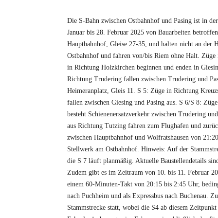
Die S-Bahn zwischen Ostbahnhof und Pasing ist in de
Januar bis 28. Februar 2025 von Bauarbeiten betroff
Hauptbahnhof, Gleise 27-35, und halten nicht an der
Ostbahnhof und fahren von/bis Riem ohne Halt. Züge i
in Richtung Holzkirchen beginnen und enden in Giesi
Richtung Trudering fallen zwischen Trudering und Pa
Heimeranplatz, Gleis 11. S 5: Züge in Richtung Kreuz
fallen zwischen Giesing und Pasing aus. S 6/S 8: Züg
besteht Schienenersatzverkehr zwischen Trudering un
aus Richtung Tutzing fahren zum Flughafen und zurüc
zwischen Hauptbahnhof und Wolfratshausen von 21:20 b
Stellwerk am Ostbahnhof. Hinweis: Auf der Stammstrec
die S 7 läuft planmäßig. Aktuelle Baustellendetails s
Zudem gibt es im Zeitraum von 10. bis 11. Februar 2
einem 60-Minuten-Takt von 20:15 bis 2:45 Uhr, beding
nach Puchheim und als Expressbus nach Buchenau. Zusä
Stammstrecke statt, wobei die S4 ab diesem Zeitpunkt