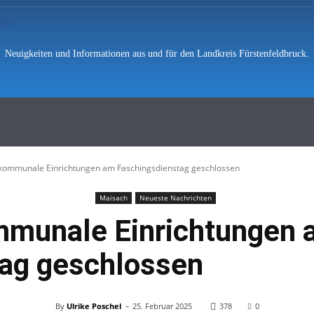
Neuigkeiten und Informationen aus und für den Landkreis Fürstenfeldbruck.
hten
Polizei
Vermischtes
Feuerwe
kommunale Einrichtungen am Faschingsdienstag geschlossen
Maisach
Neueste Nachrichten
mmunale Einrichtungen 
tag geschlossen
-
By
Ulrike Poschel
25. Februar 2025
378
0