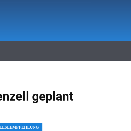
hr Fürstenfeldbruck
Klinikum
More
nzell geplant
LESEEMPFEHLUNG