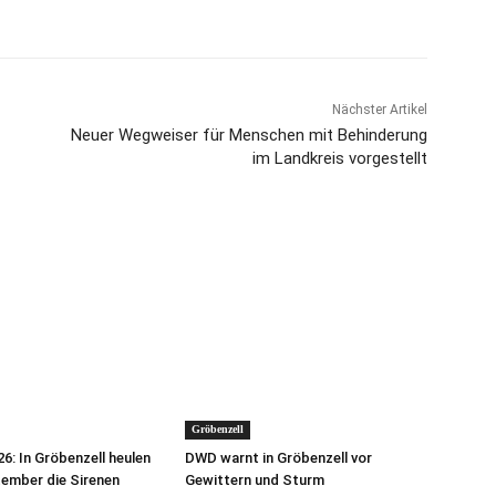
Nächster Artikel
Neuer Wegweiser für Menschen mit Behinderung
im Landkreis vorgestellt
Gröbenzell
6: In Gröbenzell heulen
DWD warnt in Gröbenzell vor
ember die Sirenen
Gewittern und Sturm