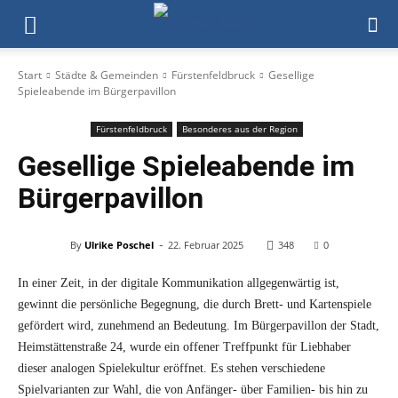
Start
Städte & Gemeinden
Fürstenfeldbruck
Gesellige
Spieleabende im Bürgerpavillon
Fürstenfeldbruck
Besonderes aus der Region
Gesellige Spieleabende im
Bürgerpavillon
-
By
Ulrike Poschel
22. Februar 2025
348
0
In einer Zeit, in der digitale Kommunikation allgegenwärtig ist,
gewinnt die persönliche Begegnung, die durch Brett- und Kartenspiele
gefördert wird, zunehmend an Bedeutung. Im Bürgerpavillon der Stadt,
Heimstättenstraße 24, wurde ein offener Treffpunkt für Liebhaber
dieser analogen Spielekultur eröffnet. Es stehen verschiedene
Spielvarianten zur Wahl, die von Anfänger- über Familien- bis hin zu