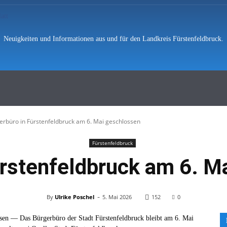
Neuigkeiten und Informationen aus und für den Landkreis Fürstenfeldbruck.
hten
Polizei
Vermischtes
Feuerwe
erbüro in Fürstenfeldbruck am 6. Mai geschlossen
Fürstenfeldbruck
ürstenfeldbruck am 6. M
-
By
Ulrike Poschel
5. Mai 2026
152
0