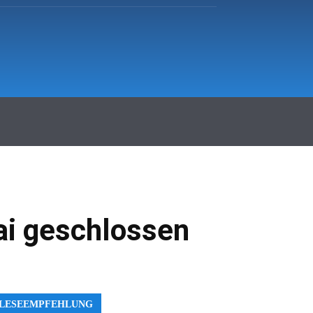
hr Fürstenfeldbruck
Klinikum
More
ai geschlossen
LESEEMPFEHLUNG