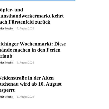
öpfer- und
unsthandwerkermarkt kehrt
ach Fürstenfeld zurück
-
rike Poschel
7. August 2026
lchinger Wochenmarkt: Diese
tände machen in den Ferien
rlaub
-
rike Poschel
6. August 2026
eidenstraße in der Alten
uchenau wird ab 10. August
esperrt
-
rike Poschel
6. August 2026