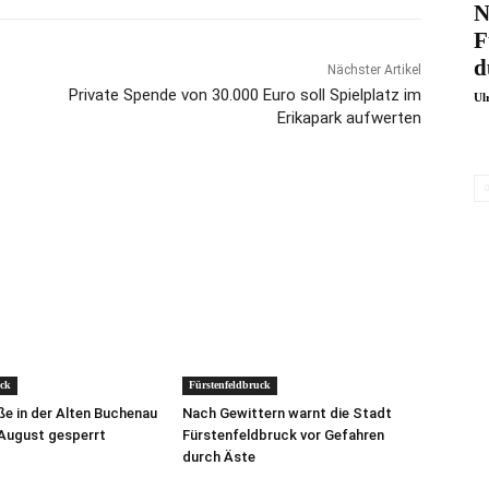
N
F
d
Nächster Artikel
Private Spende von 30.000 Euro soll Spielplatz im
Ul
Erikapark aufwerten
uck
Fürstenfeldbruck
e in der Alten Buchenau
Nach Gewittern warnt die Stadt
 August gesperrt
Fürstenfeldbruck vor Gefahren
durch Äste