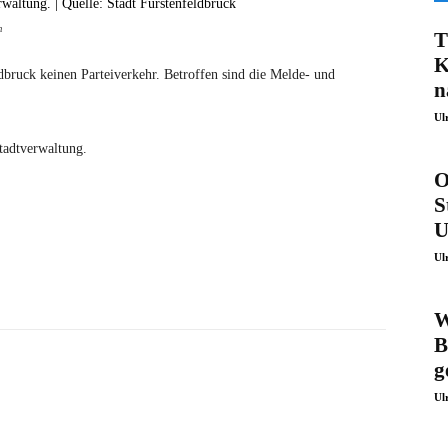
n
T
K
dbruck keinen Parteiverkehr. Betroffen sind die Melde- und
n
Ul
Stadtverwaltung.
O
S
U
Ul
W
B
g
Ul